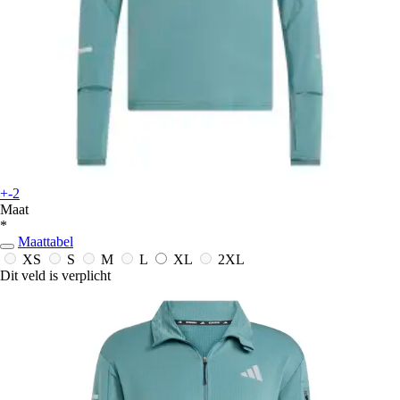
+-2
Maat
*
Maattabel
XS
S
M
L
XL
2XL
Dit veld is verplicht