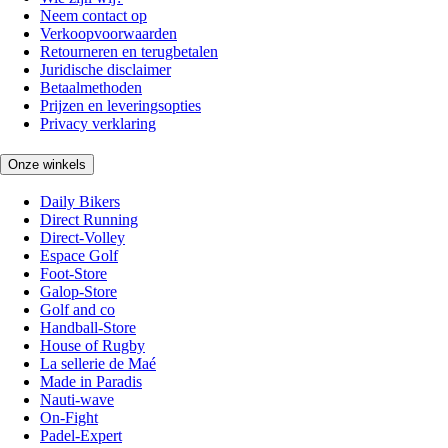
Neem contact op
Verkoopvoorwaarden
Retourneren en terugbetalen
Juridische disclaimer
Betaalmethoden
Prijzen en leveringsopties
Privacy verklaring
Onze winkels
Daily Bikers
Direct Running
Direct-Volley
Espace Golf
Foot-Store
Galop-Store
Golf and co
Handball-Store
House of Rugby
La sellerie de Maé
Made in Paradis
Nauti-wave
On-Fight
Padel-Expert