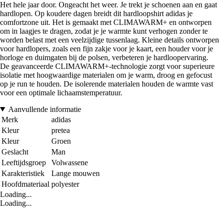
Het hele jaar door. Ongeacht het weer. Je trekt je schoenen aan en gaat
hardlopen. Op koudere dagen breidt dit hardloopshirt adidas je
comfortzone uit. Het is gemaakt met CLIMAWARM+ en ontworpen
om in laagjes te dragen, zodat je je warmte kunt verhogen zonder te
worden belast met een veelzijdige tussenlaag. Kleine details ontworpen
voor hardlopers, zoals een fijn zakje voor je kaart, een houder voor je
horloge en duimgaten bij de polsen, verbeteren je hardloopervaring.
De geavanceerde CLIMAWARM+-technologie zorgt voor superieure
isolatie met hoogwaardige materialen om je warm, droog en gefocust
op je run te houden. De isolerende materialen houden de warmte vast
voor een optimale lichaamstemperatuur.
Aanvullende informatie
Merk
adidas
Kleur
pretea
Kleur
Groen
Geslacht
Man
Leeftijdsgroep
Volwassene
Karakteristiek
Lange mouwen
Hoofdmateriaal
polyester
Loading...
Loading...