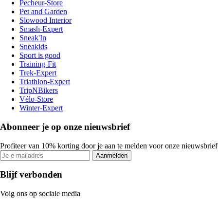
Pecheur-Store
Pet and Garden
Slowood Interior
Smash-Expert
Sneak'In
Sneakids
Sport is good
Training-Fit
Trek-Expert
Triathlon-Expert
TripNBikers
Vélo-Store
Winter-Expert
Abonneer je op onze nieuwsbrief
Profiteer van 10% korting door je aan te melden voor onze nieuwsbrief
Aanmelden
Blijf verbonden
Volg ons op sociale media