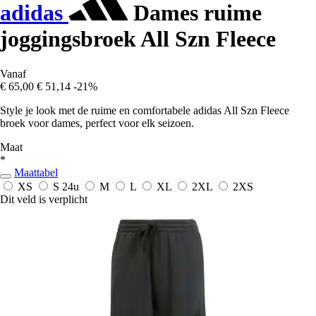
adidas
Dames ruime
joggingsbroek All Szn Fleece
Vanaf
€ 65,00
€ 51,14
-21%
Style je look met de ruime en comfortabele adidas All Szn Fleece
broek voor dames, perfect voor elk seizoen.
Maat
*
Maattabel
XS
S
24u
M
L
XL
2XL
2XS
Dit veld is verplicht