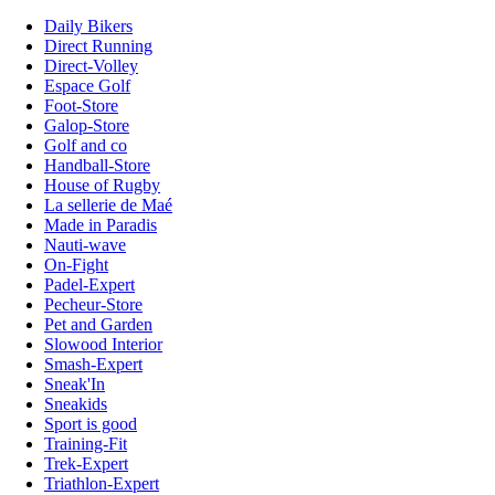
Daily Bikers
Direct Running
Direct-Volley
Espace Golf
Foot-Store
Galop-Store
Golf and co
Handball-Store
House of Rugby
La sellerie de Maé
Made in Paradis
Nauti-wave
On-Fight
Padel-Expert
Pecheur-Store
Pet and Garden
Slowood Interior
Smash-Expert
Sneak'In
Sneakids
Sport is good
Training-Fit
Trek-Expert
Triathlon-Expert