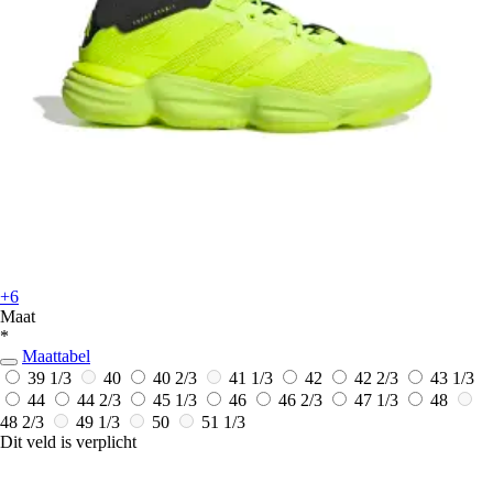
+6
Maat
*
Maattabel
39 1/3
40
40 2/3
41 1/3
42
42 2/3
43 1/3
44
44 2/3
45 1/3
46
46 2/3
47 1/3
48
48 2/3
49 1/3
50
51 1/3
Dit veld is verplicht