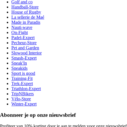
Golf and co
Handball-Store
House of Rugby
La sellerie de Maé
Made in Paradis
Nauti-wave
On-Fight
Padel-Expert
Pecheur-Store
Pet and Garden
Slowood Interior
Smash-Expert
Sneak'In
Sneakids
Sport is good
Training-Fit
Trek-Expert
Triathlon-Expert
TripNBikers
Vélo-Store
Winter-Expert
Abonneer je op onze nieuwsbrief
Profiteer van 10% korting door je aan te melden voor onze nieuwsbrief