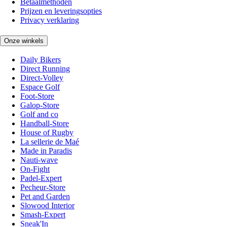
Betaalmethoden
Prijzen en leveringsopties
Privacy verklaring
Onze winkels
Daily Bikers
Direct Running
Direct-Volley
Espace Golf
Foot-Store
Galop-Store
Golf and co
Handball-Store
House of Rugby
La sellerie de Maé
Made in Paradis
Nauti-wave
On-Fight
Padel-Expert
Pecheur-Store
Pet and Garden
Slowood Interior
Smash-Expert
Sneak'In