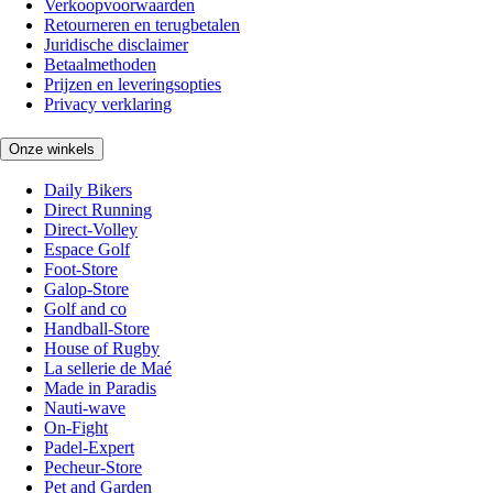
Verkoopvoorwaarden
Retourneren en terugbetalen
Juridische disclaimer
Betaalmethoden
Prijzen en leveringsopties
Privacy verklaring
Onze winkels
Daily Bikers
Direct Running
Direct-Volley
Espace Golf
Foot-Store
Galop-Store
Golf and co
Handball-Store
House of Rugby
La sellerie de Maé
Made in Paradis
Nauti-wave
On-Fight
Padel-Expert
Pecheur-Store
Pet and Garden