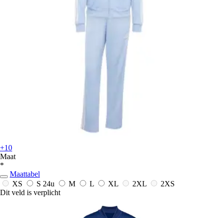
+10
Maat
*
Maattabel
XS
S
24u
M
L
XL
2XL
2XS
Dit veld is verplicht