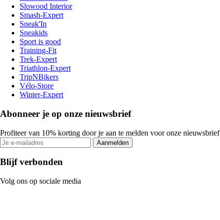
Slowood Interior
Smash-Expert
Sneak'In
Sneakids
Sport is good
Training-Fit
Trek-Expert
Triathlon-Expert
TripNBikers
Vélo-Store
Winter-Expert
Abonneer je op onze nieuwsbrief
Profiteer van 10% korting door je aan te melden voor onze nieuwsbrief
Aanmelden
Blijf verbonden
Volg ons op sociale media