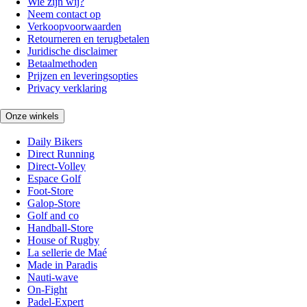
Wie zijn wij?
Neem contact op
Verkoopvoorwaarden
Retourneren en terugbetalen
Juridische disclaimer
Betaalmethoden
Prijzen en leveringsopties
Privacy verklaring
Onze winkels
Daily Bikers
Direct Running
Direct-Volley
Espace Golf
Foot-Store
Galop-Store
Golf and co
Handball-Store
House of Rugby
La sellerie de Maé
Made in Paradis
Nauti-wave
On-Fight
Padel-Expert