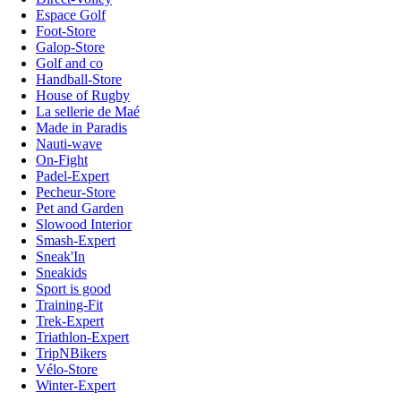
Espace Golf
Foot-Store
Galop-Store
Golf and co
Handball-Store
House of Rugby
La sellerie de Maé
Made in Paradis
Nauti-wave
On-Fight
Padel-Expert
Pecheur-Store
Pet and Garden
Slowood Interior
Smash-Expert
Sneak'In
Sneakids
Sport is good
Training-Fit
Trek-Expert
Triathlon-Expert
TripNBikers
Vélo-Store
Winter-Expert