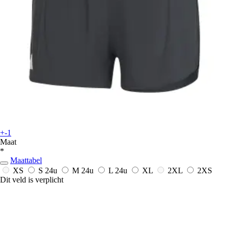
+-1
Maat
*
Maattabel
XS
S
24u
M
24u
L
24u
XL
2XL
2XS
Dit veld is verplicht