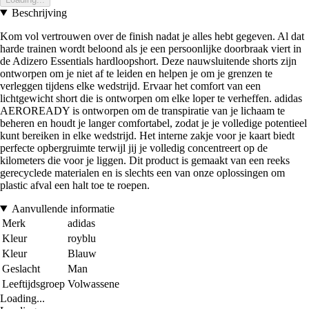
Beschrijving
Kom vol vertrouwen over de finish nadat je alles hebt gegeven. Al dat
harde trainen wordt beloond als je een persoonlijke doorbraak viert in
de Adizero Essentials hardloopshort. Deze nauwsluitende shorts zijn
ontworpen om je niet af te leiden en helpen je om je grenzen te
verleggen tijdens elke wedstrijd. Ervaar het comfort van een
lichtgewicht short die is ontworpen om elke loper te verheffen. adidas
AEROREADY is ontworpen om de transpiratie van je lichaam te
beheren en houdt je langer comfortabel, zodat je je volledige potentieel
kunt bereiken in elke wedstrijd. Het interne zakje voor je kaart biedt
perfecte opbergruimte terwijl jij je volledig concentreert op de
kilometers die voor je liggen. Dit product is gemaakt van een reeks
gerecyclede materialen en is slechts een van onze oplossingen om
plastic afval een halt toe te roepen.
Aanvullende informatie
Merk
adidas
Kleur
royblu
Kleur
Blauw
Geslacht
Man
Leeftijdsgroep
Volwassene
Loading...