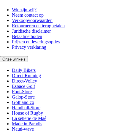
Wie zijn wij?
Neem contact op
Verkoopvoorwaarden
Retourneren en terugbetalen
Juridische disclaimer
Betaalmethoden
Prijzen en leveringsopties
Privacy verklaring
Onze winkels
Daily Bikers
Direct Running
Direct-Volley
Espace Golf
Foot-Store
Galop-Store
Golf and co
Handball-Store
House of Rugby
La sellerie de Maé
Made in Paradis
Nauti-wave