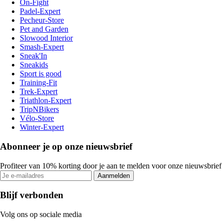
On-Fight
Padel-Expert
Pecheur-Store
Pet and Garden
Slowood Interior
Smash-Expert
Sneak'In
Sneakids
Sport is good
Training-Fit
Trek-Expert
Triathlon-Expert
TripNBikers
Vélo-Store
Winter-Expert
Abonneer je op onze nieuwsbrief
Profiteer van 10% korting door je aan te melden voor onze nieuwsbrief
Aanmelden
Blijf verbonden
Volg ons op sociale media