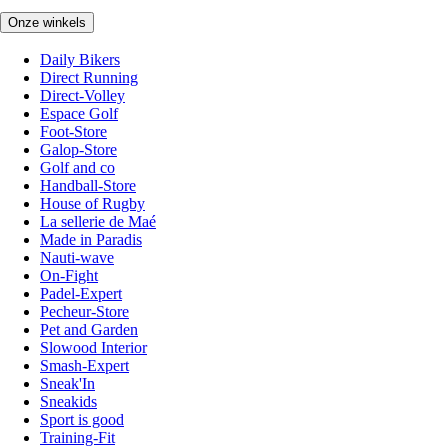
Onze winkels
Daily Bikers
Direct Running
Direct-Volley
Espace Golf
Foot-Store
Galop-Store
Golf and co
Handball-Store
House of Rugby
La sellerie de Maé
Made in Paradis
Nauti-wave
On-Fight
Padel-Expert
Pecheur-Store
Pet and Garden
Slowood Interior
Smash-Expert
Sneak'In
Sneakids
Sport is good
Training-Fit