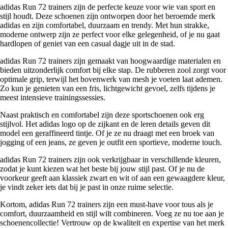
adidas Run 72 trainers zijn de perfecte keuze voor wie van sport en
stijl houdt. Deze schoenen zijn ontworpen door het beroemde merk
adidas en zijn comfortabel, duurzaam en trendy. Met hun strakke,
moderne ontwerp zijn ze perfect voor elke gelegenheid, of je nu gaat
hardlopen of geniet van een casual dagje uit in de stad.
adidas Run 72 trainers zijn gemaakt van hoogwaardige materialen en
bieden uitzonderlijk comfort bij elke stap. De rubberen zool zorgt voor
optimale grip, terwijl het bovenwerk van mesh je voeten laat ademen.
Zo kun je genieten van een fris, lichtgewicht gevoel, zelfs tijdens je
meest intensieve trainingssessies.
Naast praktisch en comfortabel zijn deze sportschoenen ook erg
stijlvol. Het adidas logo op de zijkant en de leren details geven dit
model een geraffineerd tintje. Of je ze nu draagt met een broek van
jogging of een jeans, ze geven je outfit een sportieve, moderne touch.
adidas Run 72 trainers zijn ook verkrijgbaar in verschillende kleuren,
zodat je kunt kiezen wat het beste bij jouw stijl past. Of je nu de
voorkeur geeft aan klassiek zwart en wit of aan een gewaagdere kleur,
je vindt zeker iets dat bij je past in onze ruime selectie.
Kortom, adidas Run 72 trainers zijn een must-have voor tous als je
comfort, duurzaamheid en stijl wilt combineren. Voeg ze nu toe aan je
schoenencollectie! Vertrouw op de kwaliteit en expertise van het merk