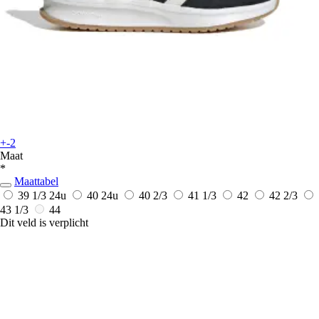
+-2
Maat
*
Maattabel
39 1/3
24u
40
24u
40 2/3
41 1/3
42
42 2/3
43 1/3
44
Dit veld is verplicht