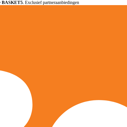
e
BASKET5
. Exclusief partneraanbiedingen