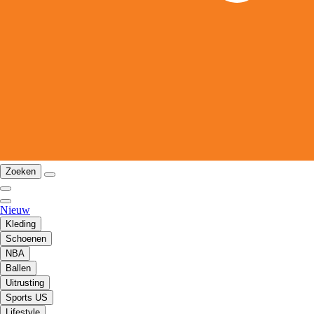
Zoeken
Nieuw
Kleding
Schoenen
NBA
Ballen
Uitrusting
Sports US
Lifestyle