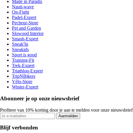
Made in Paradis
Nauti-wave
On-Fight
Padel-Expert
Pecheur-Store
Pet and Garden
Slowood Interior
Smash-Expert
Sneak'In
Sneakids
Sport is good
Training-Fit
Trek-Expert
Triathlon-Expert
TripNBikers
Vélo-Store
Winter-Expert
Abonneer je op onze nieuwsbrief
Profiteer van 10% korting door je aan te melden voor onze nieuwsbrief
Aanmelden
Blijf verbonden