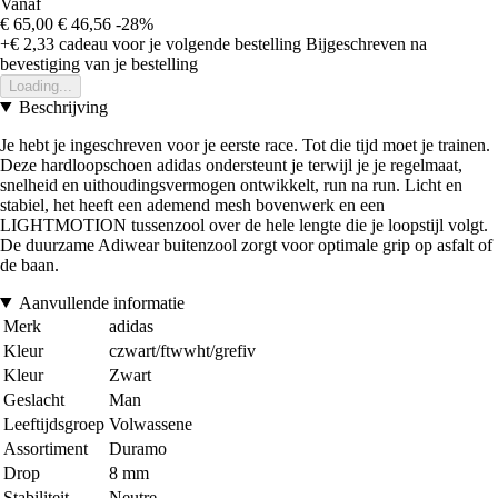
Vanaf
€ 65,00
€ 46,56
-28%
+€ 2,33
cadeau voor je volgende bestelling
Bijgeschreven na
bevestiging van je bestelling
Loading...
Beschrijving
Je hebt je ingeschreven voor je eerste race. Tot die tijd moet je trainen.
Deze hardloopschoen adidas ondersteunt je terwijl je je regelmaat,
snelheid en uithoudingsvermogen ontwikkelt, run na run. Licht en
stabiel, het heeft een ademend mesh bovenwerk en een
LIGHTMOTION tussenzool over de hele lengte die je loopstijl volgt.
De duurzame Adiwear buitenzool zorgt voor optimale grip op asfalt of
de baan.
Aanvullende informatie
Merk
adidas
Kleur
czwart/ftwwht/grefiv
Kleur
Zwart
Geslacht
Man
Leeftijdsgroep
Volwassene
Assortiment
Duramo
Drop
8 mm
Stabiliteit
Neutre