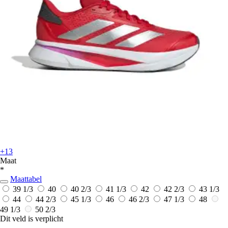
+13
Maat
*
Maattabel
39 1/3
40
40 2/3
41 1/3
42
42 2/3
43 1/3
44
44 2/3
45 1/3
46
46 2/3
47 1/3
48
49 1/3
50 2/3
Dit veld is verplicht