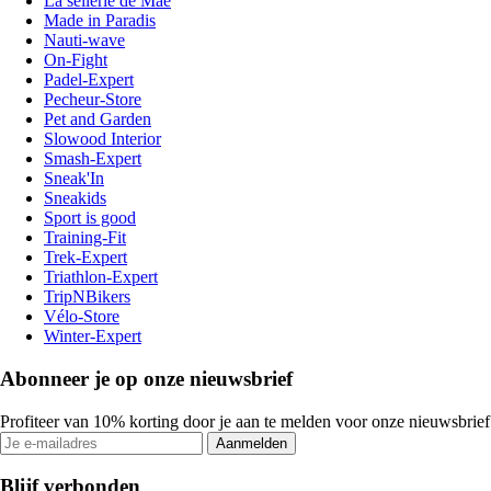
La sellerie de Maé
Made in Paradis
Nauti-wave
On-Fight
Padel-Expert
Pecheur-Store
Pet and Garden
Slowood Interior
Smash-Expert
Sneak'In
Sneakids
Sport is good
Training-Fit
Trek-Expert
Triathlon-Expert
TripNBikers
Vélo-Store
Winter-Expert
Abonneer je op onze nieuwsbrief
Profiteer van 10% korting door je aan te melden voor onze nieuwsbrief
Aanmelden
Blijf verbonden