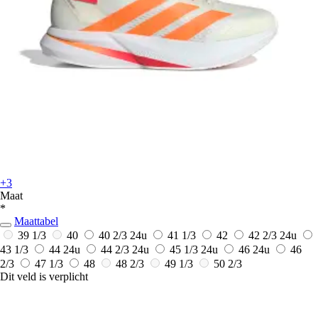
+3
Maat
*
Maattabel
39 1/3
40
40 2/3
24u
41 1/3
42
42 2/3
24u
43 1/3
44
24u
44 2/3
24u
45 1/3
24u
46
24u
46
2/3
47 1/3
48
48 2/3
49 1/3
50 2/3
Dit veld is verplicht