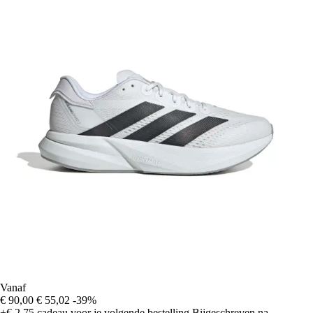
Vanaf
€ 90,00
€ 55,02
-39%
+€ 2,75
cadeau voor je volgende bestelling
Bijgeschreven na