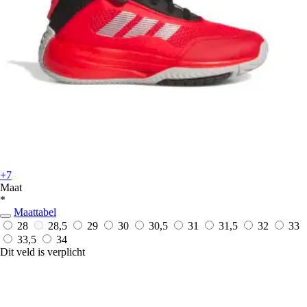
+7
Maat
*
Maattabel
28
28,5
29
30
30,5
31
31,5
32
33
33,5
34
Dit veld is verplicht