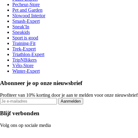
Pecheur-Store
Pet and Garden
Slowood Interior
Smash-Expert
Sneak'In
Sneakids
Sport is good
Training-Fit
Trek-Expert
Triathlon-Expert
TripNBikers
Vélo-Store
Winter-Expert
Abonneer je op onze nieuwsbrief
Profiteer van 10% korting door je aan te melden voor onze nieuwsbrief
Aanmelden
Blijf verbonden
Volg ons op sociale media