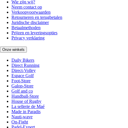
Wie zijn wij?
Neem contact op
Verkoopvoorwaarden
Retourneren en terugbetalen
Juridische disclaimer
Betaalmethoden
Prijzen en leveringsopties
Privacy verklaring
Onze winkels
Daily Bikers
Direct Running
Direct-Volley
Espace Golf
Foot-Store
Galop-Store
Golf and co
Handball-Store
House of Rugby
La sellerie de Maé
Made in Paradis
Nauti-wave
On-Fight
Padel-Expert