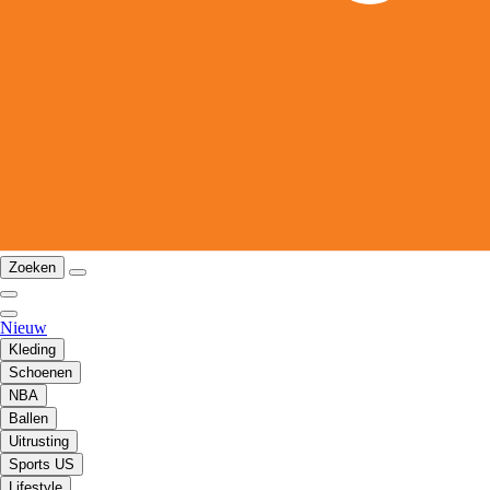
Zoeken
Nieuw
Kleding
Schoenen
NBA
Ballen
Uitrusting
Sports US
Lifestyle