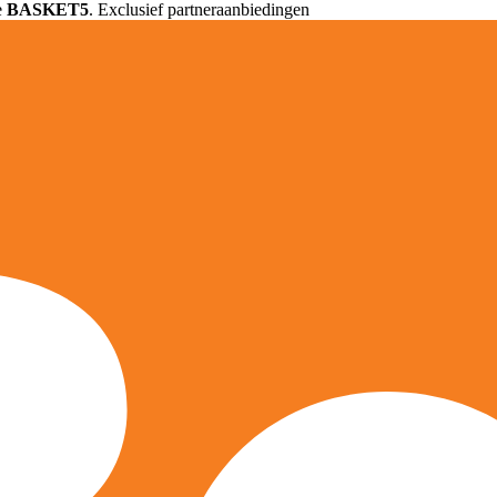
e
BASKET5
. Exclusief partneraanbiedingen