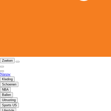
Zoeken
Nieuw
Kleding
Schoenen
NBA
Ballen
Uitrusting
Sports US
Lifestyle