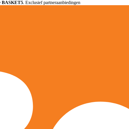
e
BASKET5
. Exclusief partneraanbiedingen