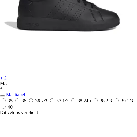
+-2
Maat
*
Maattabel
35
36
36 2/3
37 1/3
38
24u
38 2/3
39 1/3
40
Dit veld is verplicht