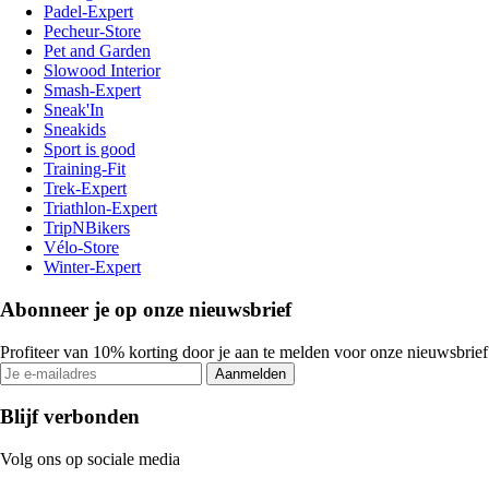
Padel-Expert
Pecheur-Store
Pet and Garden
Slowood Interior
Smash-Expert
Sneak'In
Sneakids
Sport is good
Training-Fit
Trek-Expert
Triathlon-Expert
TripNBikers
Vélo-Store
Winter-Expert
Abonneer je op onze nieuwsbrief
Profiteer van 10% korting door je aan te melden voor onze nieuwsbrief
Aanmelden
Blijf verbonden
Volg ons op sociale media