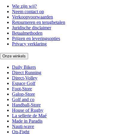
Wie zijn wij?
Neem contact op
Verkoopvoorwaarden
Retourneren en terugbetalen
Juridische disclaimer
Betaalmethoden
Prijzen en leveringsopties
Privacy verklaring
Onze winkels
Daily Bikers
Direct Running
Direct-Volley
Espace Golf
Foot-Store
Galop-Store
Golf and co
Handball-Store
House of Rugby
La sellerie de Maé
Made in Paradis
Nauti-wave
On-Fight