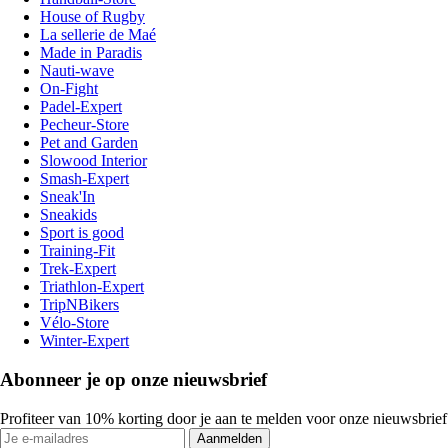
House of Rugby
La sellerie de Maé
Made in Paradis
Nauti-wave
On-Fight
Padel-Expert
Pecheur-Store
Pet and Garden
Slowood Interior
Smash-Expert
Sneak'In
Sneakids
Sport is good
Training-Fit
Trek-Expert
Triathlon-Expert
TripNBikers
Vélo-Store
Winter-Expert
Abonneer je op onze nieuwsbrief
Profiteer van 10% korting door je aan te melden voor onze nieuwsbrief
Aanmelden