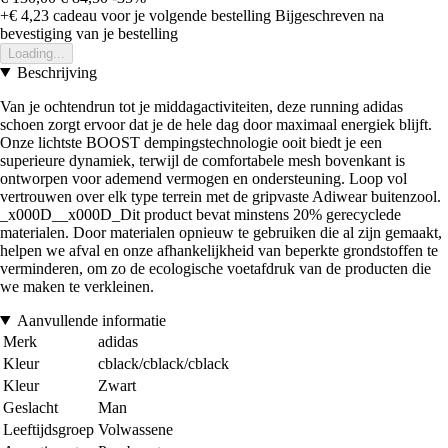
+€ 4,23
cadeau voor je volgende bestelling
Bijgeschreven na
bevestiging van je bestelling
Loading...
Beschrijving
Van je ochtendrun tot je middagactiviteiten, deze running adidas
schoen zorgt ervoor dat je de hele dag door maximaal energiek blijft.
Onze lichtste BOOST dempingstechnologie ooit biedt je een
superieure dynamiek, terwijl de comfortabele mesh bovenkant is
ontworpen voor ademend vermogen en ondersteuning. Loop vol
vertrouwen over elk type terrein met de gripvaste Adiwear buitenzool.
_x000D__x000D_Dit product bevat minstens 20% gerecyclede
materialen. Door materialen opnieuw te gebruiken die al zijn gemaakt,
helpen we afval en onze afhankelijkheid van beperkte grondstoffen te
verminderen, om zo de ecologische voetafdruk van de producten die
we maken te verkleinen.
Aanvullende informatie
Merk
adidas
Kleur
cblack/cblack/cblack
Kleur
Zwart
Geslacht
Man
Leeftijdsgroep
Volwassene