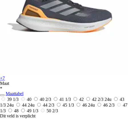
+7
Maat
*
Maattabel
39 1/3
40
40 2/3
41 1/3
42
42 2/3
24u
43
1/3
24u
44
24u
44 2/3
45 1/3
46
24u
46 2/3
47
1/3
48
49 1/3
50 2/3
Dit veld is verplicht