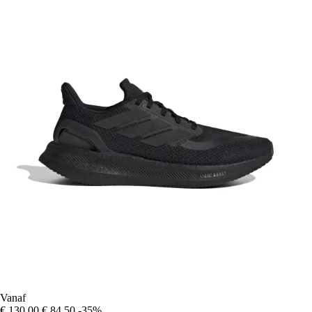
Vanaf
€ 130,00
€ 84,50
-35%