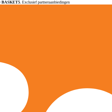
e
BASKET5
. Exclusief partneraanbiedingen