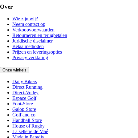
Over
Wie zijn wij?
Neem contact op
Verkoopvoorwaarden
Retourneren en terugbetalen
Juridische disclaimer
Betaalmethoden
Prijzen en leveringsopties
Privacy verklaring
Onze winkels
Daily Bikers
Direct Running
Direct-Volley
Espace Golf
Foot-Store
Galop-Store
Golf and co
Handball-Store
House of Rugby
La sellerie de Maé
Made in Paradis