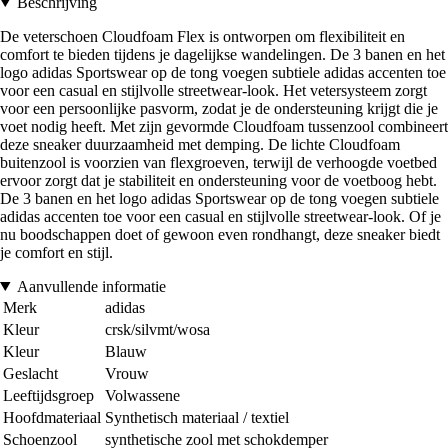
Beschrijving
De veterschoen Cloudfoam Flex is ontworpen om flexibiliteit en
comfort te bieden tijdens je dagelijkse wandelingen. De 3 banen en het
logo adidas Sportswear op de tong voegen subtiele adidas accenten toe
voor een casual en stijlvolle streetwear-look. Het vetersysteem zorgt
voor een persoonlijke pasvorm, zodat je de ondersteuning krijgt die je
voet nodig heeft. Met zijn gevormde Cloudfoam tussenzool combineert
deze sneaker duurzaamheid met demping. De lichte Cloudfoam
buitenzool is voorzien van flexgroeven, terwijl de verhoogde voetbed
ervoor zorgt dat je stabiliteit en ondersteuning voor de voetboog hebt.
De 3 banen en het logo adidas Sportswear op de tong voegen subtiele
adidas accenten toe voor een casual en stijlvolle streetwear-look. Of je
nu boodschappen doet of gewoon even rondhangt, deze sneaker biedt
je comfort en stijl.
Aanvullende informatie
Merk
adidas
Kleur
crsk/silvmt/wosa
Kleur
Blauw
Geslacht
Vrouw
Leeftijdsgroep
Volwassene
Hoofdmateriaal
Synthetisch materiaal / textiel
Schoenzool
synthetische zool met schokdemper