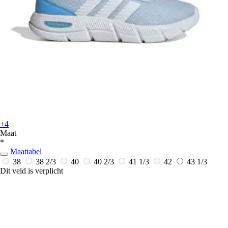
+4
Maat
*
Maattabel
38
38 2/3
40
40 2/3
41 1/3
42
43 1/3
Dit veld is verplicht