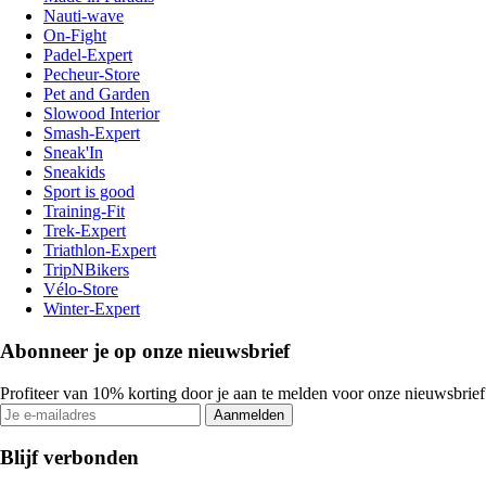
Nauti-wave
On-Fight
Padel-Expert
Pecheur-Store
Pet and Garden
Slowood Interior
Smash-Expert
Sneak'In
Sneakids
Sport is good
Training-Fit
Trek-Expert
Triathlon-Expert
TripNBikers
Vélo-Store
Winter-Expert
Abonneer je op onze nieuwsbrief
Profiteer van 10% korting door je aan te melden voor onze nieuwsbrief
Aanmelden
Blijf verbonden