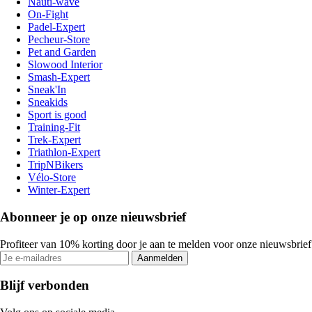
Nauti-wave
On-Fight
Padel-Expert
Pecheur-Store
Pet and Garden
Slowood Interior
Smash-Expert
Sneak'In
Sneakids
Sport is good
Training-Fit
Trek-Expert
Triathlon-Expert
TripNBikers
Vélo-Store
Winter-Expert
Abonneer je op onze nieuwsbrief
Profiteer van 10% korting door je aan te melden voor onze nieuwsbrief
Aanmelden
Blijf verbonden