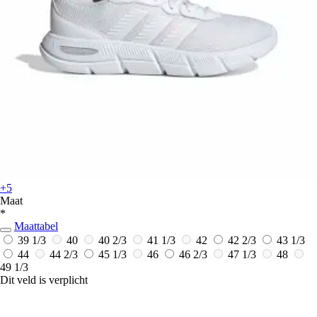
+5
Maat
*
Maattabel
39 1/3
40
40 2/3
41 1/3
42
42 2/3
43 1/3
44
44 2/3
45 1/3
46
46 2/3
47 1/3
48
49 1/3
Dit veld is verplicht