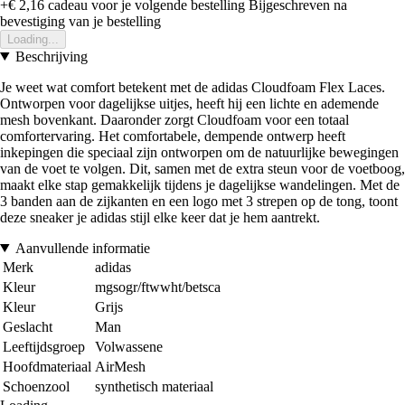
+€ 2,16
cadeau voor je volgende bestelling
Bijgeschreven na
bevestiging van je bestelling
Loading...
Beschrijving
Je weet wat comfort betekent met de adidas Cloudfoam Flex Laces.
Ontworpen voor dagelijkse uitjes, heeft hij een lichte en ademende
mesh bovenkant. Daaronder zorgt Cloudfoam voor een totaal
comfortervaring. Het comfortabele, dempende ontwerp heeft
inkepingen die speciaal zijn ontworpen om de natuurlijke bewegingen
van de voet te volgen. Dit, samen met de extra steun voor de voetboog,
maakt elke stap gemakkelijk tijdens je dagelijkse wandelingen. Met de
3 banden aan de zijkanten en een logo met 3 strepen op de tong, toont
deze sneaker je adidas stijl elke keer dat je hem aantrekt.
Aanvullende informatie
Merk
adidas
Kleur
mgsogr/ftwwht/betsca
Kleur
Grijs
Geslacht
Man
Leeftijdsgroep
Volwassene
Hoofdmateriaal
AirMesh
Schoenzool
synthetisch materiaal