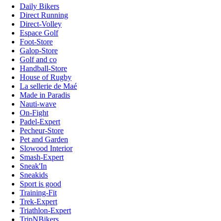
Daily Bikers
Direct Running
Direct-Volley
Espace Golf
Foot-Store
Galop-Store
Golf and co
Handball-Store
House of Rugby
La sellerie de Maé
Made in Paradis
Nauti-wave
On-Fight
Padel-Expert
Pecheur-Store
Pet and Garden
Slowood Interior
Smash-Expert
Sneak'In
Sneakids
Sport is good
Training-Fit
Trek-Expert
Triathlon-Expert
TripNBikers