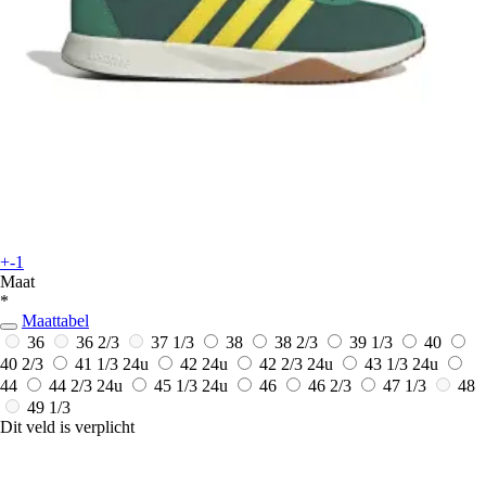
+-1
Maat
*
Maattabel
36
36 2/3
37 1/3
38
38 2/3
39 1/3
40
40 2/3
41 1/3
24u
42
24u
42 2/3
24u
43 1/3
24u
44
44 2/3
24u
45 1/3
24u
46
46 2/3
47 1/3
48
49 1/3
Dit veld is verplicht