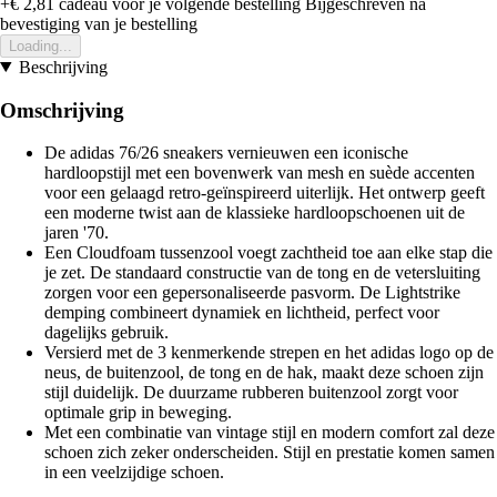
+€ 2,81
cadeau voor je volgende bestelling
Bijgeschreven na
bevestiging van je bestelling
Loading...
Beschrijving
Omschrijving
De adidas 76/26 sneakers vernieuwen een iconische
hardloopstijl met een bovenwerk van mesh en suède accenten
voor een gelaagd retro-geïnspireerd uiterlijk. Het ontwerp geeft
een moderne twist aan de klassieke hardloopschoenen uit de
jaren '70.
Een Cloudfoam tussenzool voegt zachtheid toe aan elke stap die
je zet. De standaard constructie van de tong en de vetersluiting
zorgen voor een gepersonaliseerde pasvorm. De Lightstrike
demping combineert dynamiek en lichtheid, perfect voor
dagelijks gebruik.
Versierd met de 3 kenmerkende strepen en het adidas logo op de
neus, de buitenzool, de tong en de hak, maakt deze schoen zijn
stijl duidelijk. De duurzame rubberen buitenzool zorgt voor
optimale grip in beweging.
Met een combinatie van vintage stijl en modern comfort zal deze
schoen zich zeker onderscheiden. Stijl en prestatie komen samen
in een veelzijdige schoen.