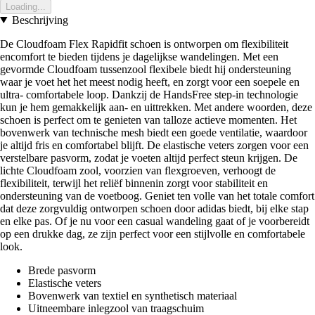
Loading...
Beschrijving
De Cloudfoam Flex Rapidfit schoen is ontworpen om flexibiliteit
encomfort te bieden tijdens je dagelijkse wandelingen. Met een
gevormde Cloudfoam tussenzool flexibele biedt hij ondersteuning
waar je voet het het meest nodig heeft, en zorgt voor een soepele en
ultra- comfortabele loop. Dankzij de HandsFree step-in technologie
kun je hem gemakkelijk aan- en uittrekken. Met andere woorden, deze
schoen is perfect om te genieten van talloze actieve momenten. Het
bovenwerk van technische mesh biedt een goede ventilatie, waardoor
je altijd fris en comfortabel blijft. De elastische veters zorgen voor een
verstelbare pasvorm, zodat je voeten altijd perfect steun krijgen. De
lichte Cloudfoam zool, voorzien van flexgroeven, verhoogt de
flexibiliteit, terwijl het reliëf binnenin zorgt voor stabiliteit en
ondersteuning van de voetboog. Geniet ten volle van het totale comfort
dat deze zorgvuldig ontworpen schoen door adidas biedt, bij elke stap
en elke pas. Of je nu voor een casual wandeling gaat of je voorbereidt
op een drukke dag, ze zijn perfect voor een stijlvolle en comfortabele
look.
Brede pasvorm
Elastische veters
Bovenwerk van textiel en synthetisch materiaal
Uitneembare inlegzool van traagschuim