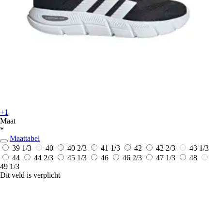
+1
Maat
*
Maattabel
39 1/3
40
40 2/3
41 1/3
42
42 2/3
43 1/3
44
44 2/3
45 1/3
46
46 2/3
47 1/3
48
49 1/3
Dit veld is verplicht