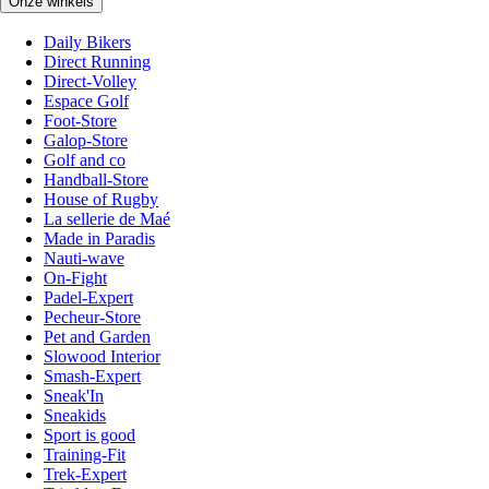
Onze winkels
Daily Bikers
Direct Running
Direct-Volley
Espace Golf
Foot-Store
Galop-Store
Golf and co
Handball-Store
House of Rugby
La sellerie de Maé
Made in Paradis
Nauti-wave
On-Fight
Padel-Expert
Pecheur-Store
Pet and Garden
Slowood Interior
Smash-Expert
Sneak'In
Sneakids
Sport is good
Training-Fit
Trek-Expert