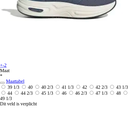
+-2
Maat
*
Maattabel
39 1/3
40
40 2/3
41 1/3
42
42 2/3
43 1/3
44
44 2/3
45 1/3
46
46 2/3
47 1/3
48
49 1/3
Dit veld is verplicht