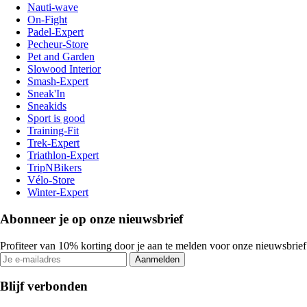
Nauti-wave
On-Fight
Padel-Expert
Pecheur-Store
Pet and Garden
Slowood Interior
Smash-Expert
Sneak'In
Sneakids
Sport is good
Training-Fit
Trek-Expert
Triathlon-Expert
TripNBikers
Vélo-Store
Winter-Expert
Abonneer je op onze nieuwsbrief
Profiteer van 10% korting door je aan te melden voor onze nieuwsbrief
Aanmelden
Blijf verbonden