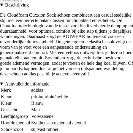
Beschrijving
De Cloudfoam Cuxxion Sock schoen combineert een casual stedelijke
stijl met een perfecte balans tussen functionaliteit en esthetiek. De
Cloudfoam-technologie van de tussenzool biedt verbeterde demping en
duurzaamheid, voor optimaal comfort bij elke stap tijdens je dagelijkse
wandelingen. Daarnaast zorgt de ADIWEAR-buitenzool voor een
uitzonderlijke duurzaamheid. De geïntegreerde elastische sok volgt de
vorm van je voet voor een aanpassende ondersteuning en
gepersonaliseerd comfort. Met een vetloos ontwerp trek je deze schoen
gemakkelijk aan en uit. Bovendien zorgt de technische mesh voor
goede ademend vermogen, zodat je voeten de hele dag koel blijven. Of
je nu boodschappen doet of geniet van een ontspannen wandeling,
deze schoen adidas past bij je actieve levensstijl.
Aanvullende informatie
Merk
adidas
Kleur
prloin/prloin/cwhite
Kleur
Blauw
Geslacht
Man
Leeftijdsgroep
Volwassene
Hoofdmateriaal
Synthetisch materiaal / textiel
Schoenzool
slijtvast rubber