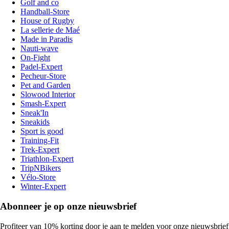
Golf and co
Handball-Store
House of Rugby
La sellerie de Maé
Made in Paradis
Nauti-wave
On-Fight
Padel-Expert
Pecheur-Store
Pet and Garden
Slowood Interior
Smash-Expert
Sneak'In
Sneakids
Sport is good
Training-Fit
Trek-Expert
Triathlon-Expert
TripNBikers
Vélo-Store
Winter-Expert
Abonneer je op onze nieuwsbrief
Profiteer van 10% korting door je aan te melden voor onze nieuwsbrief