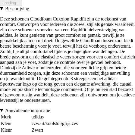
Loading...
Beschrijving
Deze schoenen Cloudfoam Cuxxion Rapidfit zijn de toekomst van
comfort. Ontworpen voor iedereen die zowel stijl als gemak waardeert,
zijn deze schoenen voorzien van een Rapidfit hielversteviging van
adidas. Je kunt genieten van groot comfort en gemak, terwijl je ze
gemakkelijk aan en uit doet. De gewelfde Cloudfoam tussenzool biedt
betere bescherming voor je voet, terwijl het de voetboog ondersteunt.
Zo blijf je altijd comfortabel tijdens je dagelijkse wandelingen. De
brede pasvorm en de elastische veters zorgen voor een comfort dat zich
aanpast aan je voet, zodat je de controle over je gevoel behoudt.
Dankzij de Adiwear buitenzolen, die voor een lichte grip en betere
duurzaamheid zorgen, zijn deze schoenen een veelzijdige aanvulling
op je wandeloutfit. De geïntegreerde 3 streepjes en het adidas
Sportswear logo op de tong geven een elegante afwerking, die casual
mode en praktische technologie combineert. Of je nu een stad bezoekt
of gewoon rustig wandelt, deze schoenen zijn ontworpen om je actieve
levensstijl te ondersteunen.
Aanvullende informatie
Merk
adidas
Kleur
czwart/koolstof/grijs-zes
Kleur
Zwart