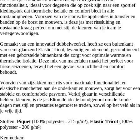
functionaliteit, ideaal voor degenen die op zoek zijn naar een sportief
kledingstuk dat thermische isolatie en comfort biedt in alle
omstandigheden. Voorzien van de iconische applicaties in transfer en
banden op de borst en mouwen, is deze jas met ritssluiting en
opstaande kraag perfect om met stijl de kleuren van je team te
vertegenwoordigen.
Gemaakt van een innovatief dubbelweefsel, heeft ze een buitenkant
van semi-glanzend Elastic Tricot, levendig en ademend, gecombineerd
met een geborstelde binnenkant die zorgt voor optimale warmte en
thermische isolatie. Deze mix van materialen maakt het perfect voor
frisse seizoenen, terwijl het een gevoel van lichtheid en comfort
behoudt.
Voorzien van zijzakken met rits voor maximale functionaliteit en
elastische manchetten aan de onderkant en mouwen, zorgt het voor een
stabiele en comfortabele pasvorm. Verkrijgbaar in verschillende
heldere kleuren, is de jas Elton de ideale bondgenoot om de koude
dagen met stijl en prestaties tegemoet te treden, zowel op het veld als in
je vrije tijd.
Stoffen:
Piquet
(100% polyester - 215 g/m²),
Elastic Tricot
(100%
polyester - 200 g/m²)
Kenmerken: