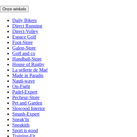
Onze winkels
Daily Bikers
Direct Running
Direct-Volley
Espace Golf
Foot-Store
Galop-Store
Golf and co
Handball-Store
House of Rugby
La sellerie de Maé
Made in Paradis
Nauti-wave
On-Fight
Padel-Expert
Pecheur-Store
Pet and Garden
Slowood Interior
Smash-Expert
Sneak'In
Sneakids
Sport is good
Training-Fit