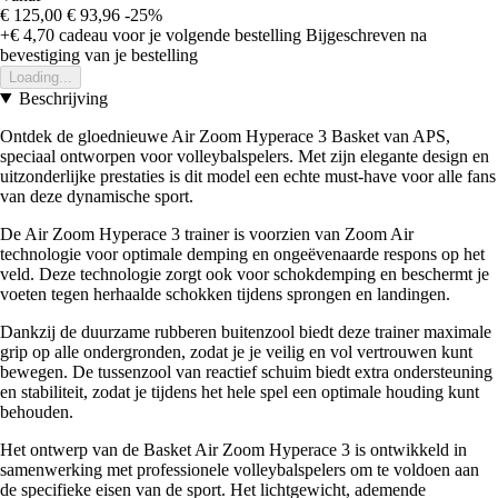
€ 125,00
€ 93,96
-25%
+€ 4,70
cadeau voor je volgende bestelling
Bijgeschreven na
bevestiging van je bestelling
Loading...
Beschrijving
Ontdek de gloednieuwe Air Zoom Hyperace 3 Basket van APS,
speciaal ontworpen voor volleybalspelers. Met zijn elegante design en
uitzonderlijke prestaties is dit model een echte must-have voor alle fans
van deze dynamische sport.
De Air Zoom Hyperace 3 trainer is voorzien van Zoom Air
technologie voor optimale demping en ongeëvenaarde respons op het
veld. Deze technologie zorgt ook voor schokdemping en beschermt je
voeten tegen herhaalde schokken tijdens sprongen en landingen.
Dankzij de duurzame rubberen buitenzool biedt deze trainer maximale
grip op alle ondergronden, zodat je je veilig en vol vertrouwen kunt
bewegen. De tussenzool van reactief schuim biedt extra ondersteuning
en stabiliteit, zodat je tijdens het hele spel een optimale houding kunt
behouden.
Het ontwerp van de Basket Air Zoom Hyperace 3 is ontwikkeld in
samenwerking met professionele volleybalspelers om te voldoen aan
de specifieke eisen van de sport. Het lichtgewicht, ademende