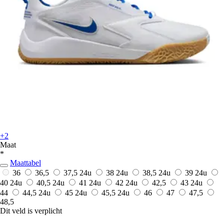
+2
Maat
*
Maattabel
36
36,5
37,5
24u
38
24u
38,5
24u
39
24u
40
24u
40,5
24u
41
24u
42
24u
42,5
43
24u
44
44,5
24u
45
24u
45,5
24u
46
47
47,5
48,5
Dit veld is verplicht