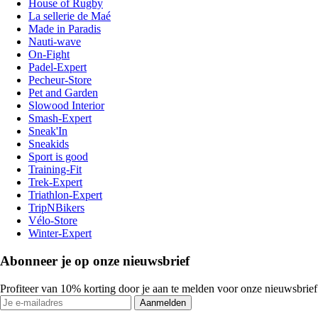
House of Rugby
La sellerie de Maé
Made in Paradis
Nauti-wave
On-Fight
Padel-Expert
Pecheur-Store
Pet and Garden
Slowood Interior
Smash-Expert
Sneak'In
Sneakids
Sport is good
Training-Fit
Trek-Expert
Triathlon-Expert
TripNBikers
Vélo-Store
Winter-Expert
Abonneer je op onze nieuwsbrief
Profiteer van 10% korting door je aan te melden voor onze nieuwsbrief
Aanmelden