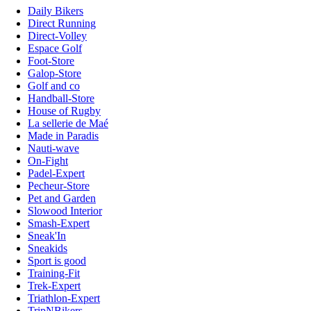
Daily Bikers
Direct Running
Direct-Volley
Espace Golf
Foot-Store
Galop-Store
Golf and co
Handball-Store
House of Rugby
La sellerie de Maé
Made in Paradis
Nauti-wave
On-Fight
Padel-Expert
Pecheur-Store
Pet and Garden
Slowood Interior
Smash-Expert
Sneak'In
Sneakids
Sport is good
Training-Fit
Trek-Expert
Triathlon-Expert
TripNBikers