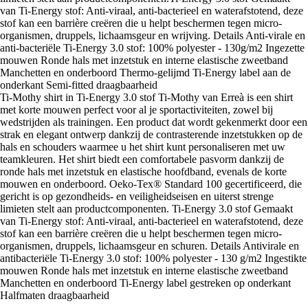
van Ti-Energy stof: Anti-viraal, anti-bacterieel en waterafstotend, deze
stof kan een barrière creëren die u helpt beschermen tegen micro-
organismen, druppels, lichaamsgeur en wrijving. Details Anti-virale en
anti-bacteriële Ti-Energy 3.0 stof: 100% polyester - 130g/m2 Ingezette
mouwen Ronde hals met inzetstuk en interne elastische zweetband
Manchetten en onderboord Thermo-gelijmd Ti-Energy label aan de
onderkant Semi-fitted draagbaarheid
Ti-Mothy shirt in Ti-Energy 3.0 stof Ti-Mothy van Erreà is een shirt
met korte mouwen perfect voor al je sportactiviteiten, zowel bij
wedstrijden als trainingen. Een product dat wordt gekenmerkt door een
strak en elegant ontwerp dankzij de contrasterende inzetstukken op de
hals en schouders waarmee u het shirt kunt personaliseren met uw
teamkleuren. Het shirt biedt een comfortabele pasvorm dankzij de
ronde hals met inzetstuk en elastische hoofdband, evenals de korte
mouwen en onderboord. Oeko-Tex® Standard 100 gecertificeerd, die
gericht is op gezondheids- en veiligheidseisen en uiterst strenge
limieten stelt aan productcomponenten. Ti-Energy 3.0 stof Gemaakt
van Ti-Energy stof: Anti-viraal, anti-bacterieel en waterafstotend, deze
stof kan een barrière creëren die u helpt beschermen tegen micro-
organismen, druppels, lichaamsgeur en schuren. Details Antivirale en
antibacteriële Ti-Energy 3.0 stof: 100% polyester - 130 g/m2 Ingestikte
mouwen Ronde hals met inzetstuk en interne elastische zweetband
Manchetten en onderboord Ti-Energy label gestreken op onderkant
Halfmaten draagbaarheid