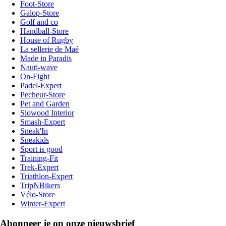
Foot-Store
Galop-Store
Golf and co
Handball-Store
House of Rugby
La sellerie de Maé
Made in Paradis
Nauti-wave
On-Fight
Padel-Expert
Pecheur-Store
Pet and Garden
Slowood Interior
Smash-Expert
Sneak'In
Sneakids
Sport is good
Training-Fit
Trek-Expert
Triathlon-Expert
TripNBikers
Vélo-Store
Winter-Expert
Abonneer je op onze nieuwsbrief