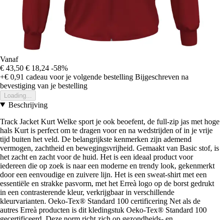
Vanaf
€ 43,50
€ 18,24
-58%
+€ 0,91
cadeau voor je volgende bestelling
Bijgeschreven na
bevestiging van je bestelling
Loading...
Beschrijving
Track Jacket Kurt Welke sport je ook beoefent, de full-zip jas met hoge
hals Kurt is perfect om te dragen voor en na wedstrijden of in je vrije
tijd buiten het veld. De belangrijkste kenmerken zijn ademend
vermogen, zachtheid en bewegingsvrijheid. Gemaakt van Basic stof, is
het zacht en zacht voor de huid. Het is een ideaal product voor
iedereen die op zoek is naar een moderne en trendy look, gekenmerkt
door een eenvoudige en zuivere lijn. Het is een sweat-shirt met een
essentiële en strakke pasvorm, met het Erreà logo op de borst gedrukt
in een contrasterende kleur, verkrijgbaar in verschillende
kleurvarianten. Oeko-Tex® Standard 100 certificering Net als de
autres Erreà producten is dit kledingstuk Oeko-Tex® Standard 100
gecertificeerd. Deze norm richt zich op gezondheids- en