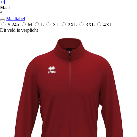
+4
Maat
*
Maattabel
S
24u
M
L
XL
2XL
3XL
4XL
Dit veld is verplicht