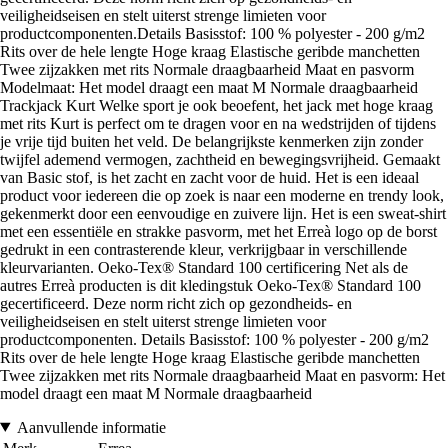
veiligheidseisen en stelt uiterst strenge limieten voor
productcomponenten.Details Basisstof: 100 % polyester - 200 g/m2
Rits over de hele lengte Hoge kraag Elastische geribde manchetten
Twee zijzakken met rits Normale draagbaarheid Maat en pasvorm
Modelmaat: Het model draagt een maat M Normale draagbaarheid
Trackjack Kurt Welke sport je ook beoefent, het jack met hoge kraag
met rits Kurt is perfect om te dragen voor en na wedstrijden of tijdens
je vrije tijd buiten het veld. De belangrijkste kenmerken zijn zonder
twijfel ademend vermogen, zachtheid en bewegingsvrijheid. Gemaakt
van Basic stof, is het zacht en zacht voor de huid. Het is een ideaal
product voor iedereen die op zoek is naar een moderne en trendy look,
gekenmerkt door een eenvoudige en zuivere lijn. Het is een sweat-shirt
met een essentiële en strakke pasvorm, met het Erreà logo op de borst
gedrukt in een contrasterende kleur, verkrijgbaar in verschillende
kleurvarianten. Oeko-Tex® Standard 100 certificering Net als de
autres Erreà producten is dit kledingstuk Oeko-Tex® Standard 100
gecertificeerd. Deze norm richt zich op gezondheids- en
veiligheidseisen en stelt uiterst strenge limieten voor
productcomponenten. Details Basisstof: 100 % polyester - 200 g/m2
Rits over de hele lengte Hoge kraag Elastische geribde manchetten
Twee zijzakken met rits Normale draagbaarheid Maat en pasvorm: Het
model draagt een maat M Normale draagbaarheid
Aanvullende informatie