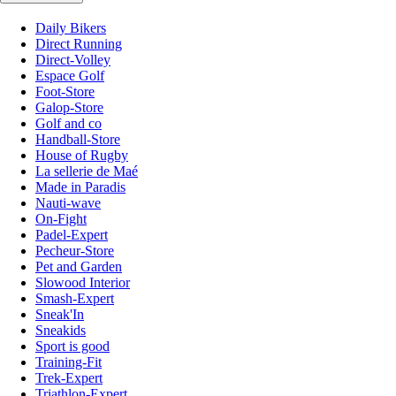
Daily Bikers
Direct Running
Direct-Volley
Espace Golf
Foot-Store
Galop-Store
Golf and co
Handball-Store
House of Rugby
La sellerie de Maé
Made in Paradis
Nauti-wave
On-Fight
Padel-Expert
Pecheur-Store
Pet and Garden
Slowood Interior
Smash-Expert
Sneak'In
Sneakids
Sport is good
Training-Fit
Trek-Expert
Triathlon-Expert