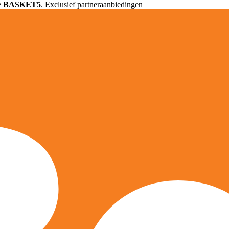
e
BASKET5
. Exclusief partneraanbiedingen