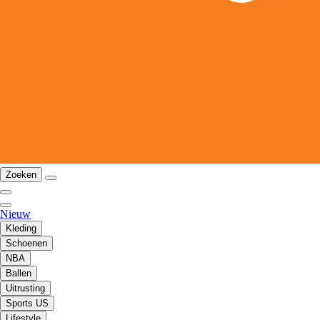
Zoeken
Nieuw
Kleding
Schoenen
NBA
Ballen
Uitrusting
Sports US
Lifestyle