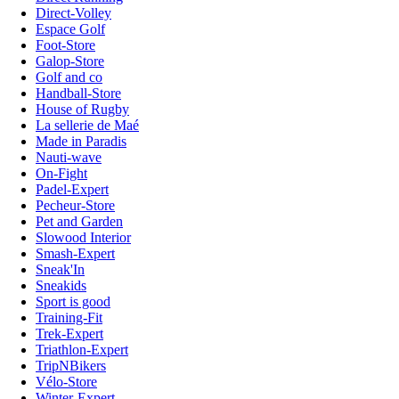
Direct-Volley
Espace Golf
Foot-Store
Galop-Store
Golf and co
Handball-Store
House of Rugby
La sellerie de Maé
Made in Paradis
Nauti-wave
On-Fight
Padel-Expert
Pecheur-Store
Pet and Garden
Slowood Interior
Smash-Expert
Sneak'In
Sneakids
Sport is good
Training-Fit
Trek-Expert
Triathlon-Expert
TripNBikers
Vélo-Store
Winter-Expert