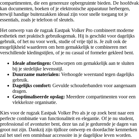
compartimenten, die een genereuze opbergruimte bieden. De hoofdvak
kan documenten, boeken of je elektronische apparatuur herbergen,
terwijl handige buitenzakken ideaal zijn voor snelle toegang tot je
essentials, zoals je telefoon of sleutels.
Het ontwerp van de rugzak Eastpak Volker Pro combineert moderne
esthetiek met praktisch gebruiksgemak. Hij is geschikt voor dagelijks
gebruik, of het nu voor werk, studie of vrije tijd is. Je zult ook de
mogelijkheid waarderen om hem gemakkelijk te combineren met
verschillende kledingstijlen, of je nu casual of formeler gekleed bent.
Ideale afmetingen:
Ontworpen om gemakkelijk aan te sluiten
bij je stedelijke levensstijl.
Duurzame materialen:
Verhoogde weerstand tegen dagelijks
gebruik.
Dagelijks comfort:
Gevulde schouderbanden voor aangenaam
dragen.
Geoptimaliseerde opslag:
Meerdere compartimenten voor een
vlekkeloze organisatie.
Kies voor de rugzak Eastpak Volker Pro als je op zoek bent naar een
perfecte combinatie van functionaliteit en elegantie. Of je nu student,
professional of avonturier bent, deze tas zal je gedurende je dagen van
groot nut zijn. Dankzij zijn tijdloze ontwerp en doordachte kenmerken
zal het snel een onmisbaar accessoire in je dagelijkse leven worden.