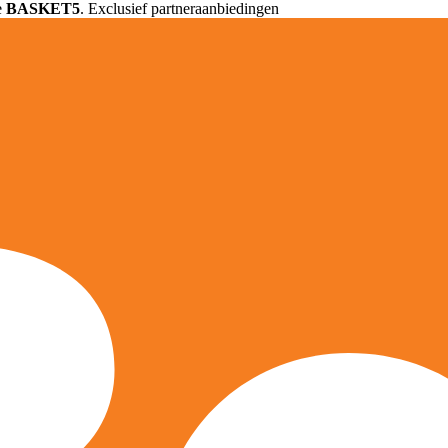
e
BASKET5
. Exclusief partneraanbiedingen