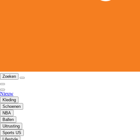
Zoeken
Nieuw
Kleding
Schoenen
NBA
Ballen
Uitrusting
Sports US
Lifestyle