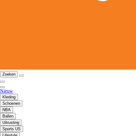
Zoeken
Nieuw
Kleding
Schoenen
NBA
Ballen
Uitrusting
Sports US
Lifestyle