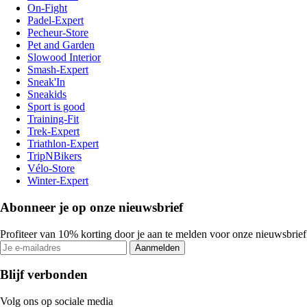
On-Fight
Padel-Expert
Pecheur-Store
Pet and Garden
Slowood Interior
Smash-Expert
Sneak'In
Sneakids
Sport is good
Training-Fit
Trek-Expert
Triathlon-Expert
TripNBikers
Vélo-Store
Winter-Expert
Abonneer je op onze nieuwsbrief
Profiteer van 10% korting door je aan te melden voor onze nieuwsbrief
Aanmelden
Blijf verbonden
Volg ons op sociale media