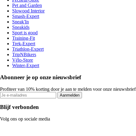
Pet and Garden
Slowood Interior
Smash-Expert
Sneak'In
Sneakids
Sport is good
Training-Fit
Trek-Expert
Triathlon-Expert
TripNBikers
Vélo-Store
Winter-Expert
Abonneer je op onze nieuwsbrief
Profiteer van 10% korting door je aan te melden voor onze nieuwsbrief
Aanmelden
Blijf verbonden
Volg ons op sociale media