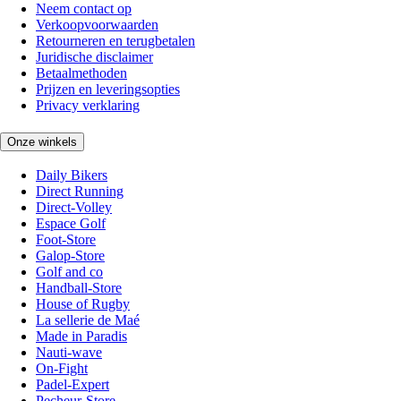
Neem contact op
Verkoopvoorwaarden
Retourneren en terugbetalen
Juridische disclaimer
Betaalmethoden
Prijzen en leveringsopties
Privacy verklaring
Onze winkels
Daily Bikers
Direct Running
Direct-Volley
Espace Golf
Foot-Store
Galop-Store
Golf and co
Handball-Store
House of Rugby
La sellerie de Maé
Made in Paradis
Nauti-wave
On-Fight
Padel-Expert
Pecheur-Store