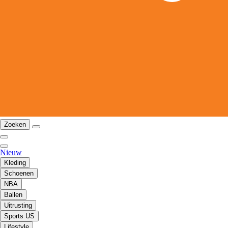
Zoeken
Nieuw
Kleding
Schoenen
NBA
Ballen
Uitrusting
Sports US
Lifestyle