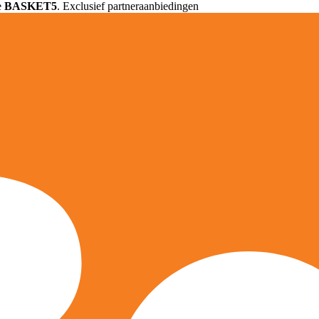
e
BASKET5
. Exclusief partneraanbiedingen