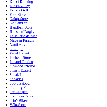
Direct Running
Direct-Volley
Espace Golf
Foot-Store
Galop-Store
Golf and co
Handball-Store
House of Rugby
La sellerie de Maé
Made in Paradis
Nauti-wave
On-Fight
Padel-Expert
Pecheur-Store
Pet and Garden
Slowood Interior
Smash-Expert
Sneak'In
Sneakids
Sport is good
Training-Fit
Trek-Expert
Triathlon-Expert
TripNBikers
Vélo-Store