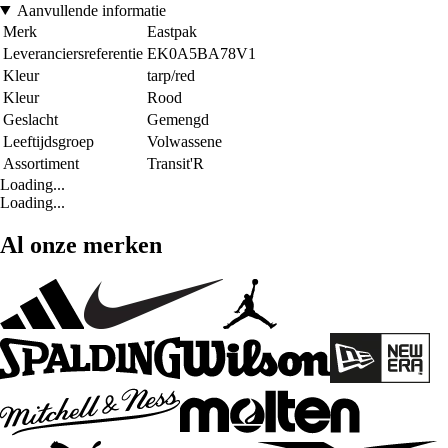
Aanvullende informatie
Merk
Eastpak
Leveranciersreferentie
EK0A5BA78V1
Kleur
tarp/red
Kleur
Rood
Geslacht
Gemengd
Leeftijdsgroep
Volwassene
Assortiment
Transit'R
Loading...
Loading...
Al onze merken