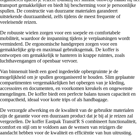
transport gemakkelijker en biedt hij bescherming voor je persoonlijke
spullen. De constructie van duurzame materialen garandeert
uitstekende duurzaamheid, zelfs tijdens de meest frequente of
veeleisende reizen.
De robuuste wielen zorgen voor een soepele en comfortabele
mobiliteit, waardoor de inspanning tijdens je verplaatsingen wordt
verminderd. De ergonomische handgrepen zorgen voor een
gemakkelijke grip en maximaal gebruiksgemak. De koffer is
ontworpen om gemakkelijk te hanteren in krappe ruimtes, zoals
luchthavengangen of openbaar vervoer.
Van binnenuit biedt een goed ingedeelde opbergruimte je de
mogelijkheid om je spullen georganiseerd te houden. Slim geplaatste
compartimenten vergemakkelijken het opbergen van je kleding,
accessoires en documenten, en voorkomen kreukels en ongewenste
mengelingen. De koffer biedt een perfecte balans tussen capaciteit en
compactheid, ideaal voor korte trips of als handbagage.
De verzorgde afwerking en de kwaliteit van de gebruikte materialen
zijn de garantie voor een duurzaam product dat je bij al je reizen zal
vergezellen. De koffer Eastpak Transit'R S combineert functionaliteit,
comfort en stijl om te voldoen aan de wensen van reizigers die
aandacht hebben voor de kwaliteit en efficiëntie van hun uitrusting.