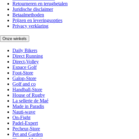
Retourneren en terugbetalen
Juridische disclaimer
Betaalmethoden
Prijzen en leveringsopties
Privacy verklaring
Onze winkels
Daily Bikers
Direct Running
Direct-Volley
Espace Golf
Foot-Store
Galop-Store
Golf and co
Handball-Store
House of Rugby
La sellerie de Maé
Made in Paradis
Nauti-wave
On-Fight
Padel-Expert
Pecheur-Store
Pet and Garden