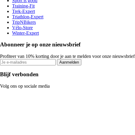
Sport is good
Training-Fit
Trek-Expert
Triathlon-Expert
TripNBikers
Vélo-Store
Winter-Expert
Abonneer je op onze nieuwsbrief
Profiteer van 10% korting door je aan te melden voor onze nieuwsbrief
Aanmelden
Blijf verbonden
Volg ons op sociale media