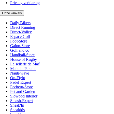
Privacy verklaring
Onze winkels
Daily Bikers
Direct Running
Direct-Volley
Espace Golf
Foot-Store
Galop-Store
Golf and co
Handball-Store
House of Rugby
La sellerie de Maé
Made in Paradis
Nauti-wave
On-Fight
Padel-Expert
Pecheur-Store
Pet and Garden
Slowood Interior
Smash-Expert
Sneak'In
Sneakids