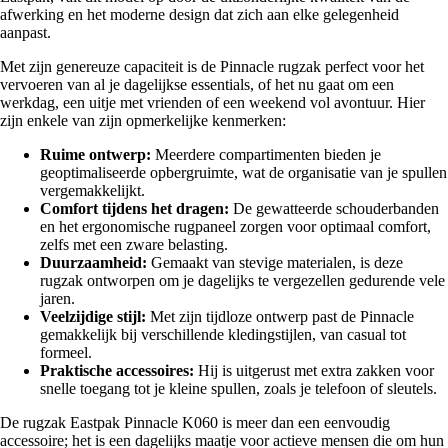
afwerking en het moderne design dat zich aan elke gelegenheid
aanpast.
Met zijn genereuze capaciteit is de Pinnacle rugzak perfect voor het
vervoeren van al je dagelijkse essentials, of het nu gaat om een
werkdag, een uitje met vrienden of een weekend vol avontuur. Hier
zijn enkele van zijn opmerkelijke kenmerken:
Ruime ontwerp:
Meerdere compartimenten bieden je
geoptimaliseerde opbergruimte, wat de organisatie van je spullen
vergemakkelijkt.
Comfort tijdens het dragen:
De gewatteerde schouderbanden
en het ergonomische rugpaneel zorgen voor optimaal comfort,
zelfs met een zware belasting.
Duurzaamheid:
Gemaakt van stevige materialen, is deze
rugzak ontworpen om je dagelijks te vergezellen gedurende vele
jaren.
Veelzijdige stijl:
Met zijn tijdloze ontwerp past de Pinnacle
gemakkelijk bij verschillende kledingstijlen, van casual tot
formeel.
Praktische accessoires:
Hij is uitgerust met extra zakken voor
snelle toegang tot je kleine spullen, zoals je telefoon of sleutels.
De rugzak Eastpak Pinnacle K060 is meer dan een eenvoudig
accessoire; het is een dagelijks maatje voor actieve mensen die om hun