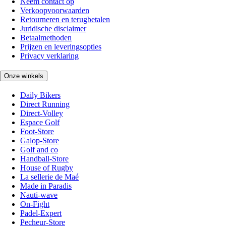
Neem contact op
Verkoopvoorwaarden
Retourneren en terugbetalen
Juridische disclaimer
Betaalmethoden
Prijzen en leveringsopties
Privacy verklaring
Onze winkels
Daily Bikers
Direct Running
Direct-Volley
Espace Golf
Foot-Store
Galop-Store
Golf and co
Handball-Store
House of Rugby
La sellerie de Maé
Made in Paradis
Nauti-wave
On-Fight
Padel-Expert
Pecheur-Store