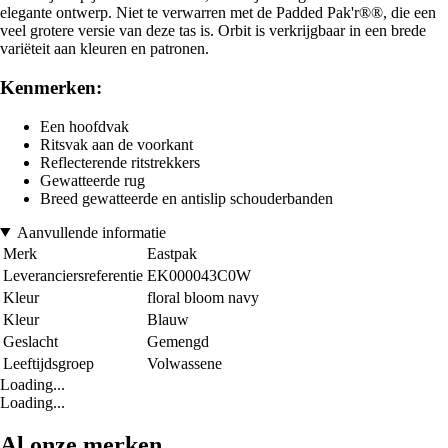
elegante ontwerp. Niet te verwarren met de Padded Pak'r®®, die een
veel grotere versie van deze tas is. Orbit is verkrijgbaar in een brede
variëteit aan kleuren en patronen.
Kenmerken:
Een hoofdvak
Ritsvak aan de voorkant
Reflecterende ritstrekkers
Gewatteerde rug
Breed gewatteerde en antislip schouderbanden
Aanvullende informatie
Merk
Eastpak
Leveranciersreferentie
EK000043C0W
Kleur
floral bloom navy
Kleur
Blauw
Geslacht
Gemengd
Leeftijdsgroep
Volwassene
Loading...
Loading...
Al onze merken