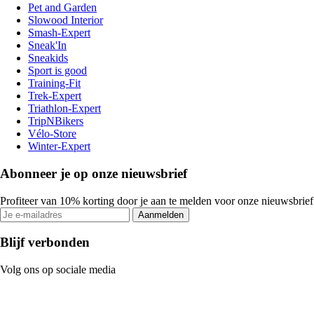
Pet and Garden
Slowood Interior
Smash-Expert
Sneak'In
Sneakids
Sport is good
Training-Fit
Trek-Expert
Triathlon-Expert
TripNBikers
Vélo-Store
Winter-Expert
Abonneer je op onze nieuwsbrief
Profiteer van 10% korting door je aan te melden voor onze nieuwsbrief
Aanmelden
Blijf verbonden
Volg ons op sociale media