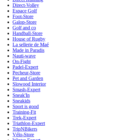
Direct-Volley
Espace Golf
Foot-Store
Galop-Store
Golf and co
Handball-Store
House of Rugby
La sellerie de Maé
Made in Paradis
Nauti-wave
On-Fight
Padel-Expert
Pecheur-Store
Pet and Garden
Slowood Interior
Smash-Expert
Sneak'In
Sneakids
Sport is good
Training-Fit
Trek-Expert
Triathlon-Expert
TripNBikers
Vélo-Store