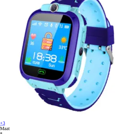
+3
Maat
*