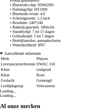
Productparameters:
• Bluetooth-chip: HS6620D
• Hartslagchip: HS3300
• Bluetooth-versie: 4.0
• Schermgrootte: 1,3 inch
• Resolutie: 240*240
• Batterijcapaciteit: 180mAh
• Standbytijd: 7 tot 15 dagen
• Gebruikstijd: 5 tot 7 dagen
• Bedrijfsmodus: aanraakscherm
• Waterdichtheid: IP67
Aanvullende informatie
Merk
Platyne
Leveranciersreferentie
DWAC 118
Kleur
roségoud
Kleur
Roze
Geslacht
Gemengd
Leeftijdsgroep
Volwassene
Loading...
Loading...
Al onze merken