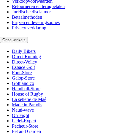
Verkoopvoorwaarden
Retourneren en terugbetalen
Juridische disclaimer
Betaalmethoden
Prijzen en leveringsopties
Privacy verklaring
Onze winkels
Daily Bikers
Direct Running
Direct-Volley
Espace Golf
Foot-Store
Galop-Store
Golf and co
Handball-Store
House of Rugby
La sellerie de Maé
Made in Paradis
Nauti-wave
On-Fight
Padel-Expert
Pecheur-Store
Pet and Garden