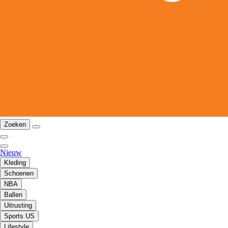
Zoeken
Nieuw
Kleding
Schoenen
NBA
Ballen
Uitrusting
Sports US
Lifestyle