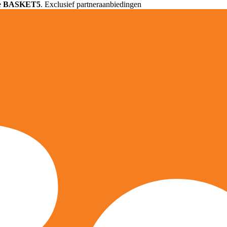
e
BASKET5
. Exclusief partneraanbiedingen