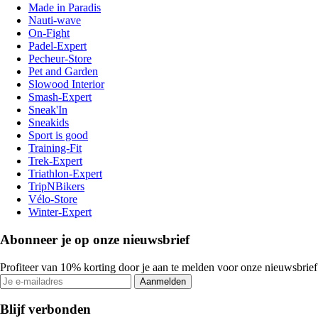
Made in Paradis
Nauti-wave
On-Fight
Padel-Expert
Pecheur-Store
Pet and Garden
Slowood Interior
Smash-Expert
Sneak'In
Sneakids
Sport is good
Training-Fit
Trek-Expert
Triathlon-Expert
TripNBikers
Vélo-Store
Winter-Expert
Abonneer je op onze nieuwsbrief
Profiteer van 10% korting door je aan te melden voor onze nieuwsbrief
Aanmelden
Blijf verbonden