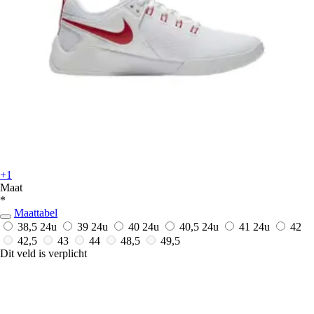
+1
Maat
*
Maattabel
38,5
24u
39
24u
40
24u
40,5
24u
41
24u
42
42,5
43
44
48,5
49,5
Dit veld is verplicht