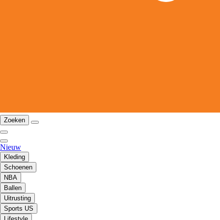
Zoeken
Nieuw
Kleding
Schoenen
NBA
Ballen
Uitrusting
Sports US
Lifestyle