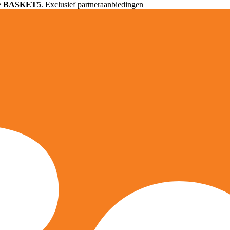
e
BASKET5
. Exclusief partneraanbiedingen