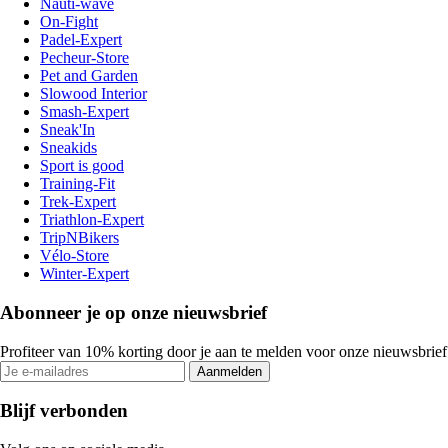
Nauti-wave
On-Fight
Padel-Expert
Pecheur-Store
Pet and Garden
Slowood Interior
Smash-Expert
Sneak'In
Sneakids
Sport is good
Training-Fit
Trek-Expert
Triathlon-Expert
TripNBikers
Vélo-Store
Winter-Expert
Abonneer je op onze nieuwsbrief
Profiteer van 10% korting door je aan te melden voor onze nieuwsbrief
Aanmelden
Blijf verbonden