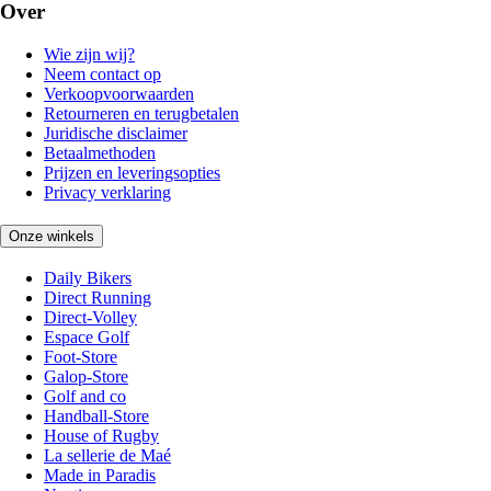
Over
Wie zijn wij?
Neem contact op
Verkoopvoorwaarden
Retourneren en terugbetalen
Juridische disclaimer
Betaalmethoden
Prijzen en leveringsopties
Privacy verklaring
Onze winkels
Daily Bikers
Direct Running
Direct-Volley
Espace Golf
Foot-Store
Galop-Store
Golf and co
Handball-Store
House of Rugby
La sellerie de Maé
Made in Paradis