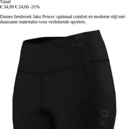
Vanaf
€ 34,99
€ 24,06
-31%
Dames fietsbroek Jako Power: optimaal comfort en moderne stijl met
duurzame materialen voor veeleisende sporters.