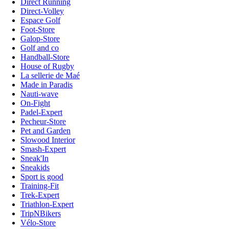
Direct Running
Direct-Volley
Espace Golf
Foot-Store
Galop-Store
Golf and co
Handball-Store
House of Rugby
La sellerie de Maé
Made in Paradis
Nauti-wave
On-Fight
Padel-Expert
Pecheur-Store
Pet and Garden
Slowood Interior
Smash-Expert
Sneak'In
Sneakids
Sport is good
Training-Fit
Trek-Expert
Triathlon-Expert
TripNBikers
Vélo-Store