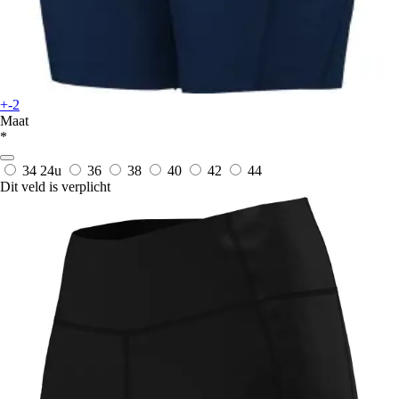
+-2
Maat
*
34
24u
36
38
40
42
44
Dit veld is verplicht