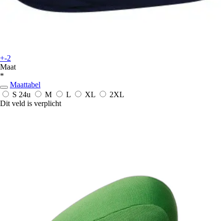
+-2
Maat
*
Maattabel
S
24u
M
L
XL
2XL
Dit veld is verplicht