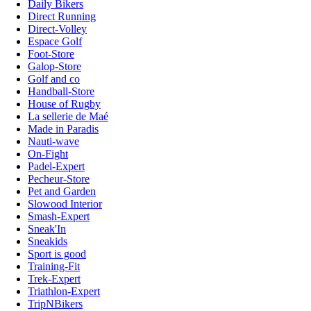
Daily Bikers
Direct Running
Direct-Volley
Espace Golf
Foot-Store
Galop-Store
Golf and co
Handball-Store
House of Rugby
La sellerie de Maé
Made in Paradis
Nauti-wave
On-Fight
Padel-Expert
Pecheur-Store
Pet and Garden
Slowood Interior
Smash-Expert
Sneak'In
Sneakids
Sport is good
Training-Fit
Trek-Expert
Triathlon-Expert
TripNBikers