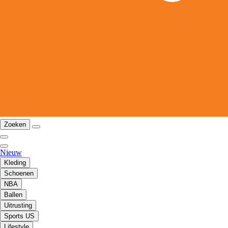
Zoeken
Nieuw
Kleding
Schoenen
NBA
Ballen
Uitrusting
Sports US
Lifestyle