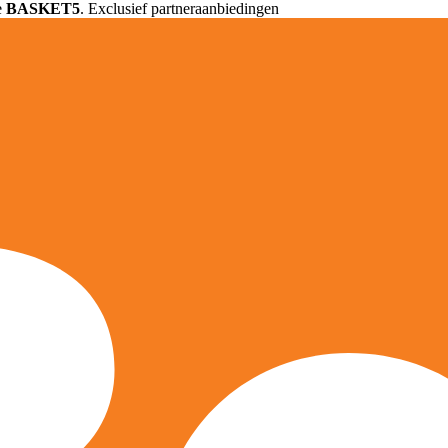
e
BASKET5
. Exclusief partneraanbiedingen