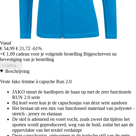
Vanaf
€ 54,99
€ 21,72
-61%
+€ 1,09
cadeau voor je volgende bestelling
Bijgeschreven na
bevestiging van je bestelling
Loading...
Beschrijving
Veste Jako femme à capuche Run 2.0
JAKO stuurt de hardlopers de baan op met de zeer functionele
RUN 2.0 serie
Bij koel weer kun je de capuchonjas van deze serie aandoen
Het bestaat uit een mix van functioneel materiaal van polyester -
stretch - jersey en elastaan
De stof is ademend en voert vocht, zoals zweet dat tijdens het
sporten wordt geproduceerd, weg van de huid, zodat het aan de
oppervlakte van het textiel verdampt
Deze capuchonjas, ontworpen in de typische stijl van de serie,