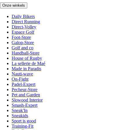
Onze winkels
Daily Bikers
Direct Running
Direct-Volley
Espace Golf
Foot-Store
Galop-Store
Golf and co
Handball-Store
House of Rugby
La sellerie de Maé
Made in Paradis
Nauti-wave
On-Fight
Padel-Expert
Pecheur-Store
Pet and Garden
Slowood Interior
Smash-Expert
Sneak'In
Sneakids
Sport is good
Training-Fit